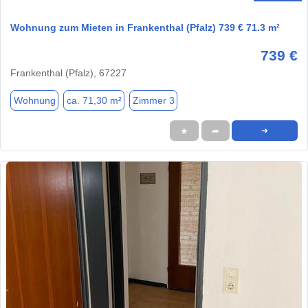
Wohnung zum Mieten in Frankenthal (Pfalz) 739 € 71.3 m²
739 €
Frankenthal (Pfalz), 67227
Wohnung
ca. 71,30 m²
Zimmer 3
★
➦
➜