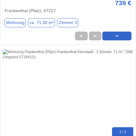
739 €
Frankenthal (Pfalz), 67227
Wohnung
ca. 71,30 m²
Zimmer 3
★
➦
➜
1 / 1