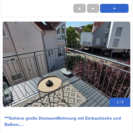
★
➦
➜
1 / 3
***Schöne große DreiraumWohnung mit Einbauküche und
Balkon,…