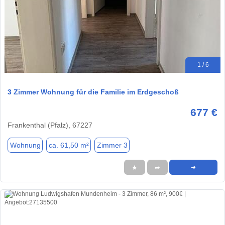
1 / 6
3 Zimmer Wohnung für die Familie im Erdgeschoß
677 €
Frankenthal (Pfalz), 67227
Wohnung
ca. 61,50 m²
Zimmer 3
★
➦
➜