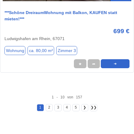
***Schöne DreiraumWohnung mit Balkon, KAUFEN statt
mieten!***
699 €
Ludwigshafen am Rhein, 67071
Wohnung
ca. 80,00 m²
Zimmer 3
★
➦
➜
1 - 10 von 157
1
2
3
4
5
❯
❯❯