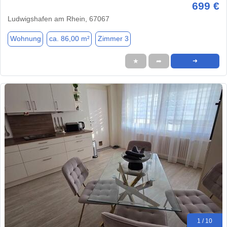
699 €
Ludwigshafen am Rhein, 67067
Wohnung
ca. 86,00 m²
Zimmer 3
★
➦
➜
1 / 10