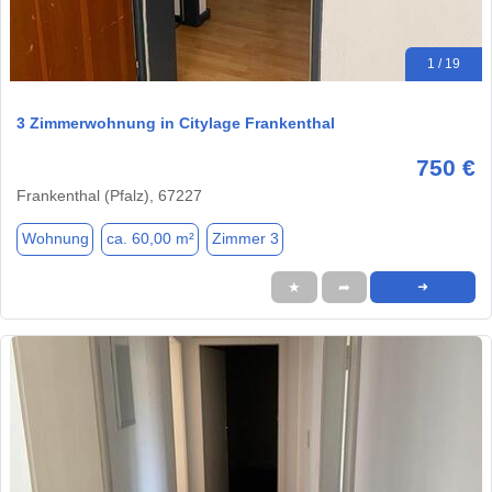
1 / 19
3 Zimmerwohnung in Citylage Frankenthal
750 €
Frankenthal (Pfalz), 67227
Wohnung
ca. 60,00 m²
Zimmer 3
★
➦
➜