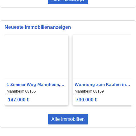
Neueste Immobilienanzeigen
1 Zimmer Wng Mannheim,
Wohnung zum Kaufen in
SchwetzingerstadtOststadt
Mannheim 730.000 € 123 m²
Mannheim 68165
Mannheim 68159
147.000 €
730.000 €
Alle Immobilien