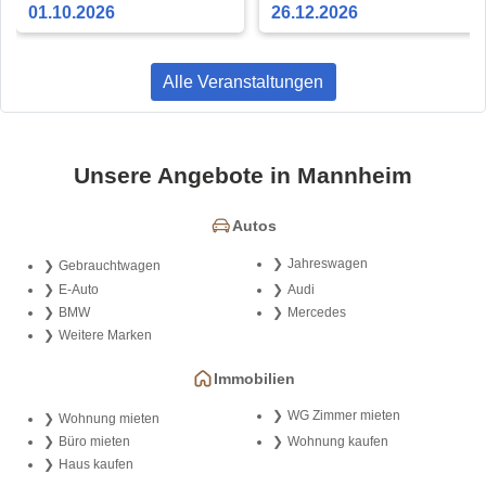
. Club - Im Leonardo Royal
Tribute
01.10.2026
26.12.2026
Mannheim
Alle Veranstaltungen
Unsere Angebote in Mannheim
Autos
Jahreswagen
Gebrauchtwagen
E-Auto
Audi
BMW
Mercedes
Weitere Marken
Immobilien
WG Zimmer mieten
Wohnung mieten
Büro mieten
Wohnung kaufen
Haus kaufen