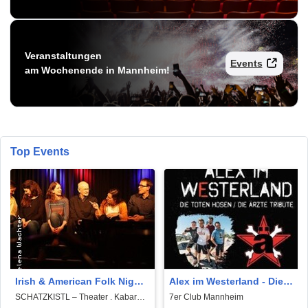
Veranstaltungen
Events
am Wochenende in Mannheim!
Top Events
Irish & American Folk Night
Alex im Westerland - Die
- Baile
Toten Hosen / Die Ärzte
SCHATZKISTL – Theater . Kabarett
7er Club Mannheim