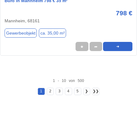
Büro in Mannheim 798 € 35 m²
798 €
Mannheim, 68161
Gewerbeobjekt
ca. 35,00 m²
★
➦
➜
1 - 10 von 500
1
2
3
4
5
❯
❯❯