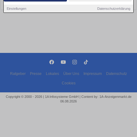
bald wieder vorbei!
Einstellungen
Datenschutzerklärung
Ratgeber
Presse
Lokales
Über Uns
Impressum
Datenschutz
Cookies
Copyright © 2000 - 2026 | 1A Infosysteme GmbH | Content by: 1A-Anzeigenmarkt.de
06.08.2026