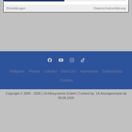
bald wieder vorbei!
Einstellungen
Datenschutzerklärung
Ratgeber
Presse
Lokales
Über Uns
Impressum
Datenschutz
Cookies
Copyright © 2000 - 2026 | 1A Infosysteme GmbH | Content by: 1A-Anzeigenmarkt.de
08.08.2026