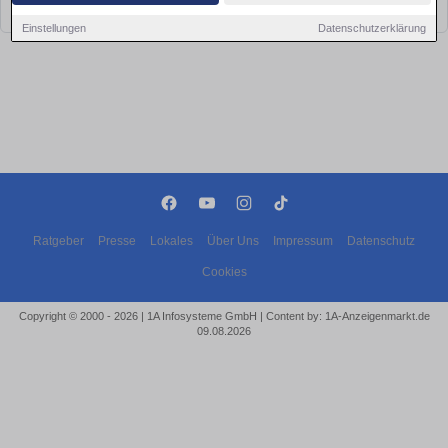
bald wieder vorbei!
Einstellungen
Datenschutzerklärung
Ratgeber
Presse
Lokales
Über Uns
Impressum
Datenschutz
Cookies
Copyright © 2000 - 2026 | 1A Infosysteme GmbH | Content by: 1A-Anzeigenmarkt.de
09.08.2026