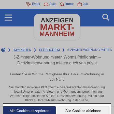
Event
Auto
Immo
Job
ANZEIGEN
MARKT-
MANNHEIM
❯
IMMOBILIEN
❯
PFIFFLIGHEIM
❯
3-ZIMMER-WOHNUNG-MIETEN
3-Zimmer-Wohnung mieten Worms Pfiffligheim –
Dreizimmerwohnung mieten auch von privat
Finden Sie in Worms Pfiffligheim Ihre 1-Raum-Wohnung in
der Nähe
Sie möchten in Worms Pfiffligheim eine attraktive 3-Zimmer-Wohnung
mieten! Unter privaten Anbietern und Wohnungsunternehmen aus
Worms Pfiffligheim finden Sie Ihre Dreizimmerwohnung. Mit ein paar
Klicks zu Ihrer 3-Raum-Wohnung in der Nähe.
Alle Cookies akzeptieren
Alle Cookies ablehnen
Leider konnten wir derzeit keine passenden Objekte finden. Schauen Sie