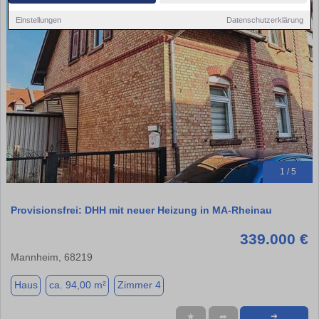
Einstellungen
Datenschutzerklärung
1 / 5
Provisionsfrei: DHH mit neuer Heizung in MA-Rheinau
339.000 €
Mannheim, 68219
Haus
ca. 94,00 m²
Zimmer 4
★
➦
➜