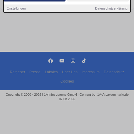
bald wieder vorbei!
Einstellungen
Datenschutzerklärung
Ratgeber
Presse
Lokales
Über Uns
Impressum
Datenschutz
Cookies
Copyright © 2000 - 2026 | 1A Infosysteme GmbH | Content by: 1A-Anzeigenmarkt.de
07.08.2026