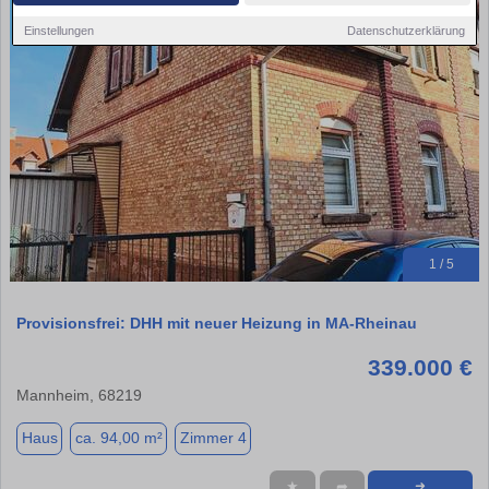
Einstellungen
Datenschutzerklärung
1 / 5
Provisionsfrei: DHH mit neuer Heizung in MA-Rheinau
339.000 €
Mannheim, 68219
Haus
ca. 94,00 m²
Zimmer 4
★
➦
➜