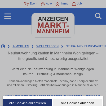
Event
Auto
Immo
Job
ANZEIGEN
MARKT-
MANNHEIM
❯
IMMOBILIEN
❯
WOHLGELEGEN
❯
NEUBAUWOHNUNG-KAUFEN
Neubauwohnung kaufen in Mannheim Wohlgelegen –
Energieeffizient & hochwertig ausgestattet
Jetzt eine Neubauwohnung in Mannheim Wohlgelegen
kaufen – Erstbezug & modernes Design
Neubauwohnungen bieten modernste Technik, hohe Energieeffizienz
und oft einen Erstbezug. Jetzt Neubauwohnungen in Mannheim kaufen!
Leider konnten wir derzeit keine passenden Objekte finden. Schauen Sie
bald wieder vorbei!
Alle Cookies akzeptieren
Alle Cookies ablehnen