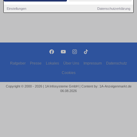
Einstellungen
Datenschutzerklärung
Ratgeber
Presse
Lokales
Über Uns
Impressum
Datenschutz
Cookies
Copyright © 2000 - 2026 | 1A Infosysteme GmbH | Content by: 1A-Anzeigenmarkt.de
06.08.2026