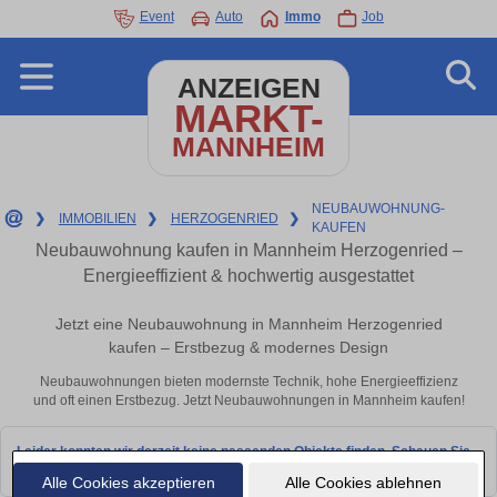
Event
Auto
Immo
Job
ANZEIGEN
MARKT-
MANNHEIM
NEUBAUWOHNUNG-
❯
IMMOBILIEN
❯
HERZOGENRIED
❯
KAUFEN
Neubauwohnung kaufen in Mannheim Herzogenried –
Energieeffizient & hochwertig ausgestattet
Jetzt eine Neubauwohnung in Mannheim Herzogenried
kaufen – Erstbezug & modernes Design
Neubauwohnungen bieten modernste Technik, hohe Energieeffizienz
und oft einen Erstbezug. Jetzt Neubauwohnungen in Mannheim kaufen!
Leider konnten wir derzeit keine passenden Objekte finden. Schauen Sie
bald wieder vorbei!
Alle Cookies akzeptieren
Alle Cookies ablehnen