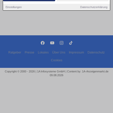
Einstellungen
Datenschutzerklärung
Ratgeber
Presse
Lokales
Über Uns
Impressum
Datenschutz
Cookies
Copyright © 2000 - 2026 | 1A Infosysteme GmbH | Content by: 1A-Anzeigenmarkt.de
09.08.2026