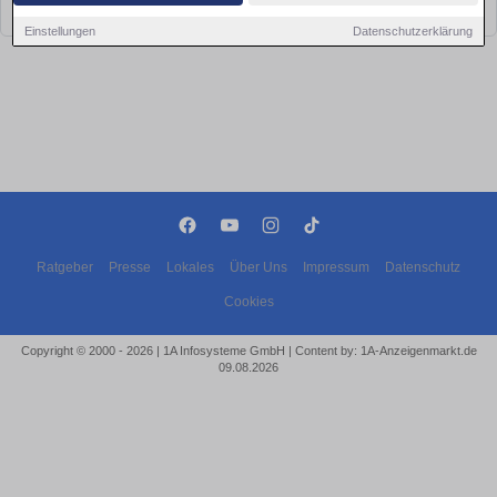
bald wieder vorbei!
Einstellungen
Datenschutzerklärung
Ratgeber
Presse
Lokales
Über Uns
Impressum
Datenschutz
Cookies
Copyright © 2000 - 2026 | 1A Infosysteme GmbH | Content by: 1A-Anzeigenmarkt.de
09.08.2026