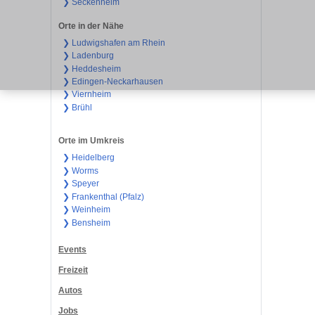
❯ Seckenheim
Orte in der Nähe
❯ Ludwigshafen am Rhein
❯ Ladenburg
❯ Heddesheim
❯ Edingen-Neckarhausen
❯ Viernheim
❯ Brühl
Orte im Umkreis
❯ Heidelberg
❯ Worms
❯ Speyer
❯ Frankenthal (Pfalz)
❯ Weinheim
❯ Bensheim
Events
Freizeit
Autos
Jobs