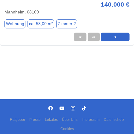
140.000 €
Mannheim, 68169
Wohnung
ca. 58,00 m²
Zimmer 2
★
➦
➜
Ratgeber
Presse
Lokales
Über Uns
Impressum
Datenschutz
Cookies