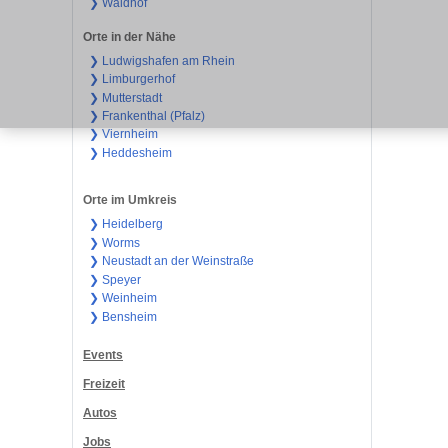
❯ Waldhof
Orte in der Nähe
❯ Ludwigshafen am Rhein
❯ Limburgerhof
❯ Mutterstadt
❯ Frankenthal (Pfalz)
❯ Viernheim
❯ Heddesheim
Orte im Umkreis
❯ Heidelberg
❯ Worms
❯ Neustadt an der Weinstraße
❯ Speyer
❯ Weinheim
❯ Bensheim
Events
Freizeit
Autos
Jobs