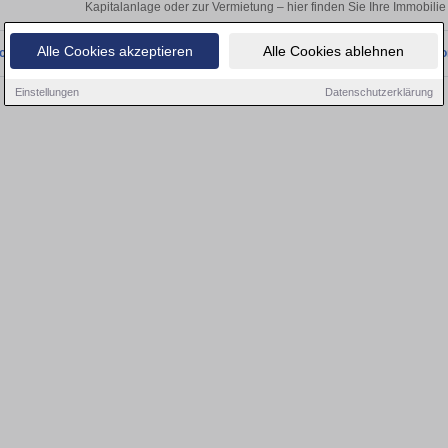
Kapitalanlage oder zur Vermietung – hier finden Sie Ihre Immobili
Alle Cookies akzeptieren
Alle Cookies ablehnen
onnten wir derzeit keine passenden Objekte finden. Schauen Sie bald wieder vo
Einstellungen
Datenschutzerklärung