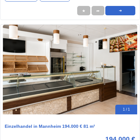
★
➦
➜
1 / 1
Einzelhandel in Mannheim 194.000 € 81 m²
194.000 €