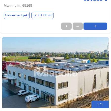
Mannheim, 68169
Gewerbeobjekt
ca. 81,00 m²
★
➦
➜
1 / 1