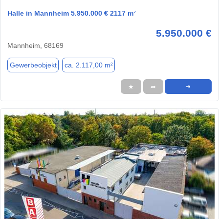
Halle in Mannheim 5.950.000 € 2117 m²
5.950.000 €
Mannheim, 68169
Gewerbeobjekt
ca. 2.117,00 m²
★
➦
➜