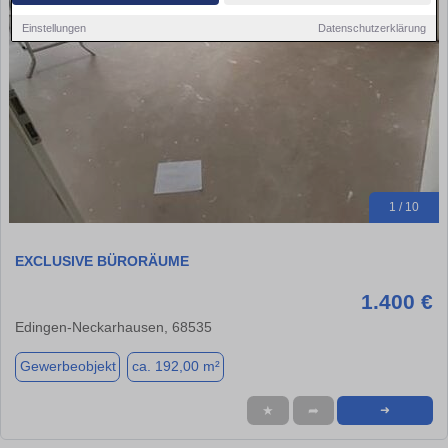
Einstellungen
Datenschutzerklärung
1 / 10
EXCLUSIVE BÜRORÄUME
1.400 €
Edingen-Neckarhausen, 68535
Gewerbeobjekt
ca. 192,00 m²
★
➦
➜