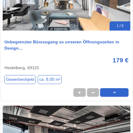
1 / 9
Unbegrenzter Bürozugang zu unseren Öffnungszeiten in
Design…
179 €
Heidelberg, 69115
Gewerbeobjekt
ca. 8,00 m²
★
➦
➜