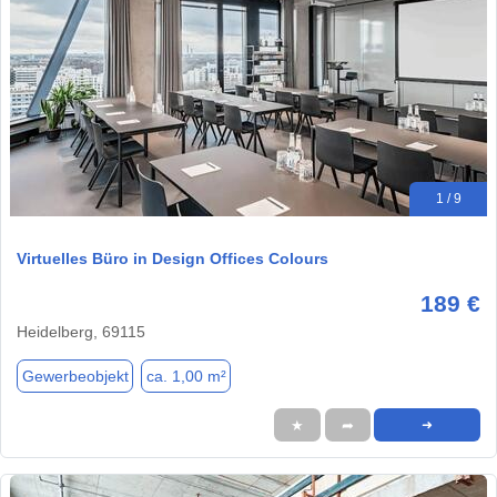
1 / 9
Virtuelles Büro in Design Offices Colours
189 €
Heidelberg, 69115
Gewerbeobjekt
ca. 1,00 m²
★
➦
➜