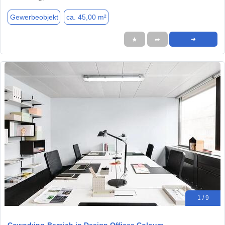
Gewerbeobjekt
ca. 45,00 m²
★
➦
➜
1 / 9
Coworking-Bereich in Design Offices Colours