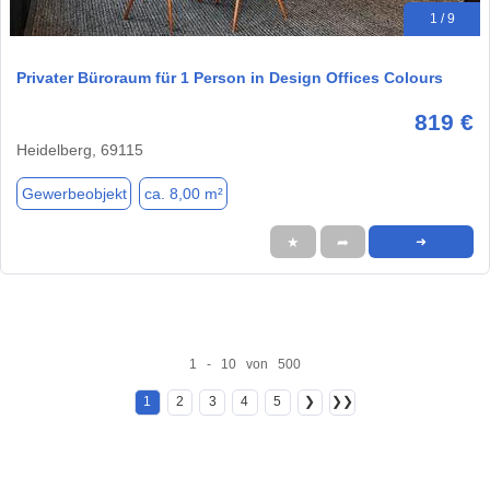
1 / 9
Privater Büroraum für 1 Person in Design Offices Colours
819 €
Heidelberg, 69115
Gewerbeobjekt
ca. 8,00 m²
★
➦
➜
1 - 10 von 500
1
2
3
4
5
❯
❯❯