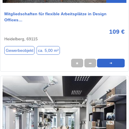
Mitgliedschaften für flexible Arbeitsplätze in Design
Offices…
109 €
Heidelberg, 69115
Gewerbeobjekt
ca. 5,00 m²
★
➦
➜