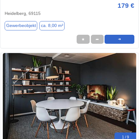
179 €
Heidelberg, 69115
Gewerbeobjekt
ca. 8,00 m²
★
➦
➜
1 / 9