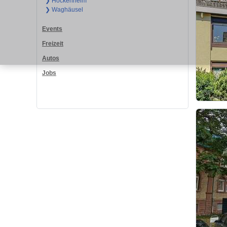
❯ Hockenheim
❯ Waghäusel
Events
Freizeit
Autos
Jobs