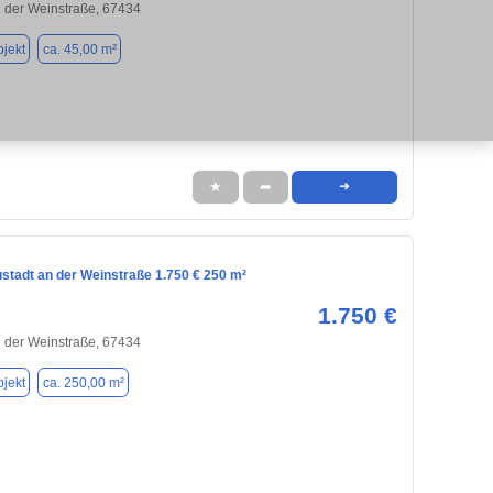
 der Weinstraße, 67434
jekt
ca. 45,00 m²
★
➦
➜
stadt an der Weinstraße 1.750 € 250 m²
1.750 €
 der Weinstraße, 67434
jekt
ca. 250,00 m²