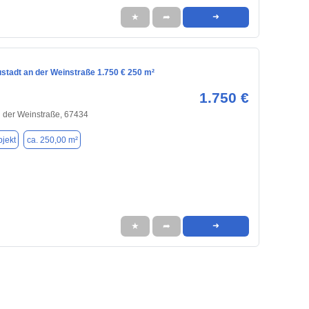
★
➦
➜
stadt an der Weinstraße 1.750 € 250 m²
1.750 €
 der Weinstraße, 67434
jekt
ca. 250,00 m²
★
➦
➜