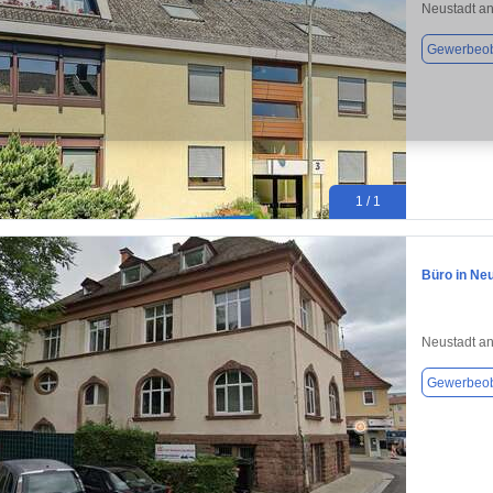
Neustadt an
Gewerbeob
1 / 1
Büro in Neu
Neustadt an
Gewerbeob