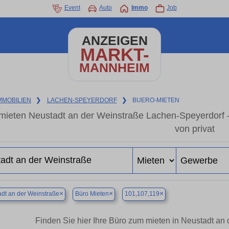
Event
Auto
Immo
Job
ANZEIGEN
MARKT-
MANNHEIM
MMOBILIEN
❯
LACHEN-SPEYERDORF
❯
BUERO-MIETEN
mieten Neustadt an der Weinstraße Lachen-Speyerdorf 
von privat
×
×
×
dt an der Weinstraße
Büro Mieten
101,107,119
Finden Sie hier Ihre Büro zum mieten in Neustadt an