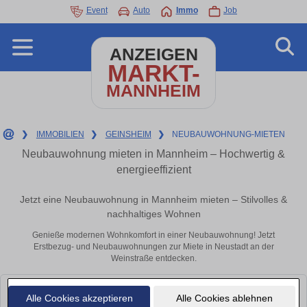
Event
Auto
Immo
Job
ANZEIGEN
MARKT-
MANNHEIM
❯
IMMOBILIEN
❯
GEINSHEIM
❯
NEUBAUWOHNUNG-MIETEN
Neubauwohnung mieten in Mannheim – Hochwertig &
energieeffizient
Jetzt eine Neubauwohnung in Mannheim mieten – Stilvolles &
nachhaltiges Wohnen
Genieße modernen Wohnkomfort in einer Neubauwohnung! Jetzt
Erstbezug- und Neubauwohnungen zur Miete in Neustadt an der
Weinstraße entdecken.
Leider konnten wir derzeit keine passenden Objekte finden. Schauen Sie
Alle Cookies akzeptieren
Alle Cookies ablehnen
bald wieder vorbei!