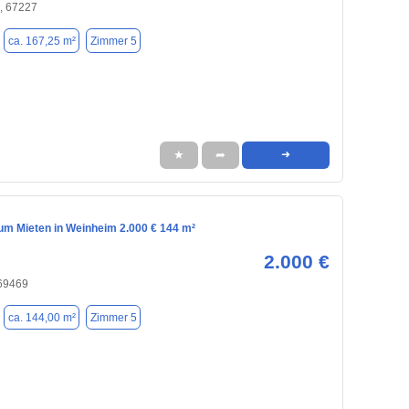
, 67227
ca. 167,25 m²
Zimmer 5
★
➦
➜
m Mieten in Weinheim 2.000 € 144 m²
2.000 €
69469
ca. 144,00 m²
Zimmer 5