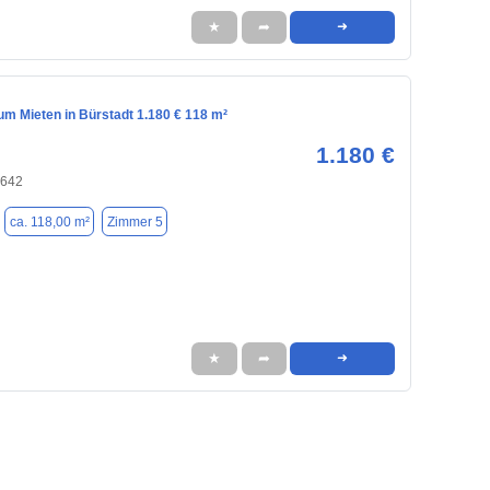
★
➦
➜
m Mieten in Bürstadt 1.180 € 118 m²
1.180 €
8642
ca. 118,00 m²
Zimmer 5
★
➦
➜