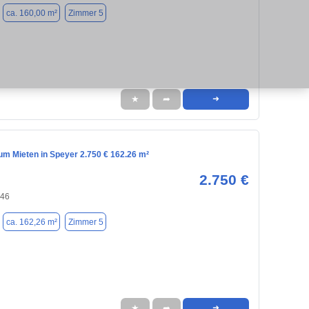
ca. 160,00 m²
Zimmer 5
★
➦
➜
m Mieten in Speyer 2.750 € 162.26 m²
2.750 €
346
ca. 162,26 m²
Zimmer 5
★
➦
➜