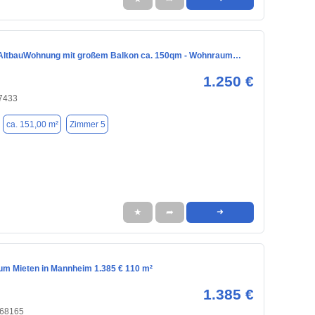
AltbauWohnung mit großem Balkon ca. 150qm - Wohnraum…
1.250 €
67433
ca. 151,00 m²
Zimmer 5
★
➦
➜
m Mieten in Mannheim 1.385 € 110 m²
1.385 €
 68165