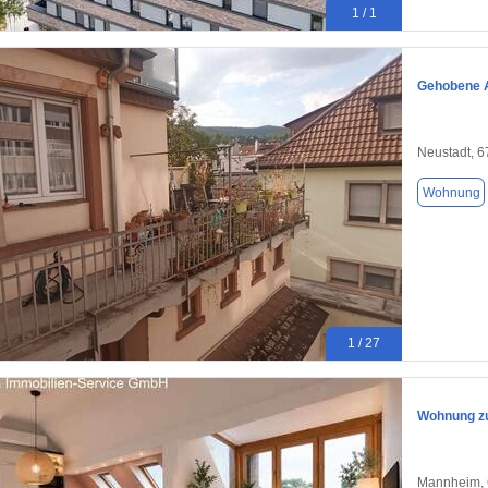
1 / 1
Gehobene 
Neustadt, 
Wohnung
1 / 27
Wohnung zu
Mannheim,