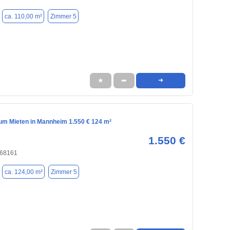
ca. 110,00 m²
Zimmer 5
★
➦
➜
m Mieten in Mannheim 1.550 € 124 m²
1.550 €
 68161
ca. 124,00 m²
Zimmer 5