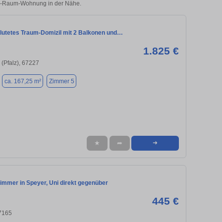
r 5-Raum-Wohnung in der Nähe.
flutetes Traum-Domizil mit 2 Balkonen und…
1.825 €
 (Pfalz), 67227
ca. 167,25 m²
Zimmer 5
★
➦
➜
immer in Speyer, Uni direkt gegenüber
445 €
7165