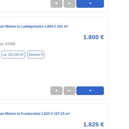
★
➦
➜
m Mieten in Ludwigshafen 1.800 € 201 m²
1.800 €
en, 67069
ca. 201,00 m²
Zimmer 5
★
➦
➜
m Mieten in Frankenthal 1.825 € 167.25 m²
1.825 €