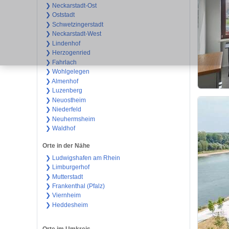
❯ Neckarstadt-Ost
❯ Oststadt
❯ Schwetzingerstadt
❯ Neckarstadt-West
❯ Lindenhof
❯ Herzogenried
❯ Fahrlach
❯ Wohlgelegen
❯ Almenhof
❯ Luzenberg
❯ Neuostheim
❯ Niederfeld
❯ Neuhermsheim
❯ Waldhof
Orte in der Nähe
❯ Ludwigshafen am Rhein
❯ Limburgerhof
❯ Mutterstadt
❯ Frankenthal (Pfalz)
❯ Viernheim
❯ Heddesheim