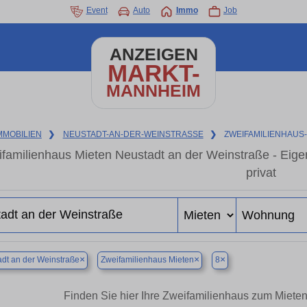
Event
Auto
Immo
Job
ANZEIGEN
MARKT-
MANNHEIM
MMOBILIEN
❯
NEUSTADT-AN-DER-WEINSTRASSE
❯
ZWEIFAMILIENHAUS
familienhaus Mieten Neustadt an der Weinstraße - Eig
privat
×
×
×
dt an der Weinstraße
Zweifamilienhaus Mieten
8
Finden Sie hier Ihre Zweifamilienhaus zum Mieten