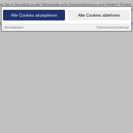
n Sie in Neustadt an der Weinstraße eine Zweifamilienhaus zum Mieten? Finden 
als Kapitalanlage oder zur Vermietung – hier finden Sie Ihre Immobilie 
Alle Cookies akzeptieren
Alle Cookies ablehnen
onnten wir derzeit keine passenden Objekte finden. Schauen Sie bald wieder vo
Einstellungen
Datenschutzerklärung