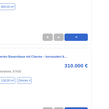
. 800,00 m²
★
➦
➜
iertes Bauernhaus mit Charme – kernsaniert &…
310.000 €
einsheim, 67435
. 138,00 m²
Zimmer 4