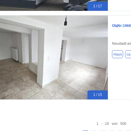
1 / 17
ObjNr:1966
Neustadt an
Haus
ca
1 / 15
1 - 10 von 500