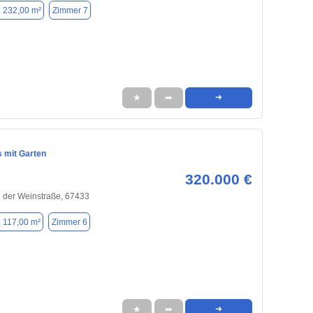
. 232,00 m²
Zimmer 7
★
➦
➜
 mit Garten
320.000 €
 der Weinstraße, 67433
. 117,00 m²
Zimmer 6
★
➦
➜