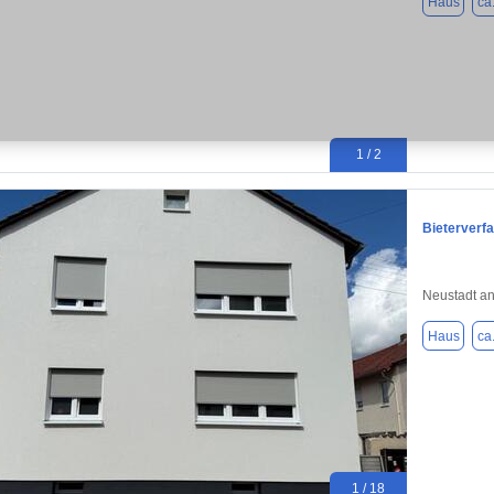
Haus
ca
1 / 2
Bieterverf
Neustadt an
Haus
ca
1 / 18