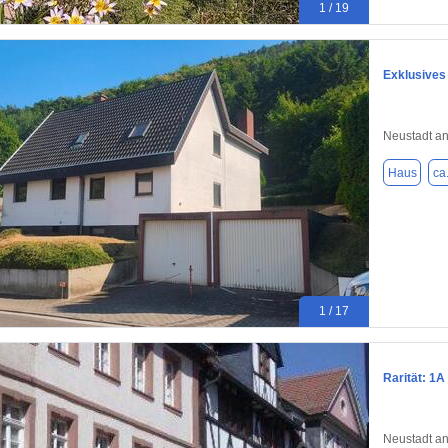
1 / 19
Exklusives 
Neustadt an
Haus
ca
1 / 17
Rarität: 1
Neustadt an