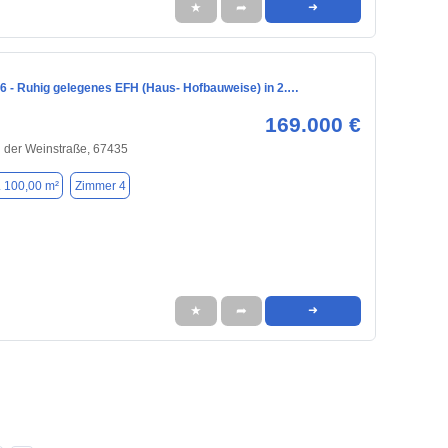
★
➦
➜
6 - Ruhig gelegenes EFH (Haus- Hofbauweise) in 2.…
169.000 €
 der Weinstraße, 67435
. 100,00 m²
Zimmer 4
★
➦
➜