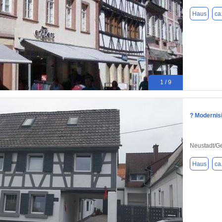
Haus
ca
1 / 9
? Modernis
Neustadt/G
Haus
ca