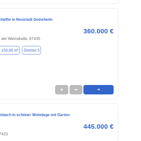
hälfte in Neustadt Geinsheim
360.000 €
 der Weinstraße, 67435
. 150,00 m²
Zimmer 5
★
➦
➜
mbach in schöner Wohnlage mit Garten
445.000 €
67433