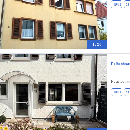
Haus
ca
1 / 26
Reihenhaus
Neustadt an
Haus
ca