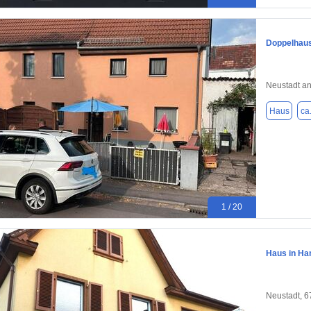
Doppelhaus
Neustadt an
Haus
ca
1 / 20
Haus in Ha
Neustadt, 