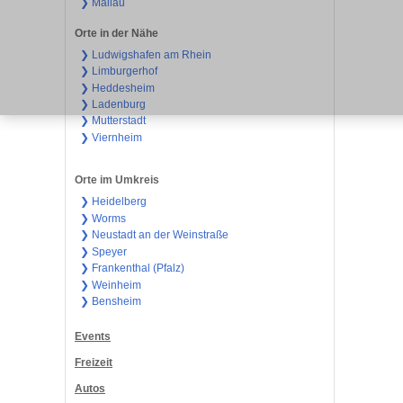
❯ Mallau
Orte in der Nähe
❯ Ludwigshafen am Rhein
❯ Limburgerhof
❯ Heddesheim
❯ Ladenburg
❯ Mutterstadt
❯ Viernheim
Orte im Umkreis
❯ Heidelberg
❯ Worms
❯ Neustadt an der Weinstraße
❯ Speyer
❯ Frankenthal (Pfalz)
❯ Weinheim
❯ Bensheim
Events
Freizeit
Autos