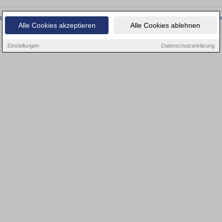
onnten wir derzeit keine passenden Objekte finden. Schauen Sie bald wieder vo
Alle Cookies akzeptieren
Alle Cookies ablehnen
Einstellungen
Datenschutzerklärung