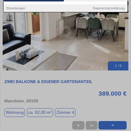
Einstellungen
Datenschutzerklärung
1 / 6
ZWEI BALKONE & EIGENER GARTENANTEIL
389.000 €
Mannheim, 68199
Wohnung
ca. 82,00 m²
Zimmer 4
★
➦
➜