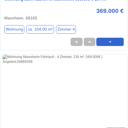
369.000 €
Mannheim, 68165
Wohnung
ca. 104,00 m²
Zimmer 4
★
➦
➜