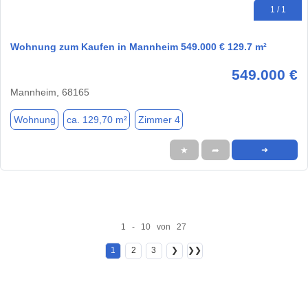
1 / 1
Wohnung zum Kaufen in Mannheim 549.000 € 129.7 m²
549.000 €
Mannheim, 68165
Wohnung
ca. 129,70 m²
Zimmer 4
★
➦
➜
1 - 10 von 27
1
2
3
❯
❯❯