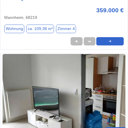
359.000 €
Mannheim, 68219
Wohnung
ca. 109,38 m²
Zimmer 4
★
➦
➜