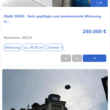
1 / 8
ObjNr:18294 - Sehr gepflegte und modernisierte Wohnung
in…
250.000 €
Mannheim, 68219
Wohnung
ca. 99,00 m²
Zimmer 4
★
➦
➜