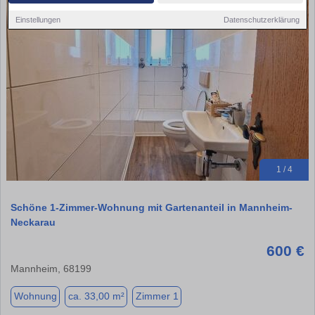
Einstellungen
Datenschutzerklärung
1 / 4
Schöne 1-Zimmer-Wohnung mit Gartenanteil in Mannheim-
Neckarau
600 €
Mannheim, 68199
Wohnung
ca. 33,00 m²
Zimmer 1