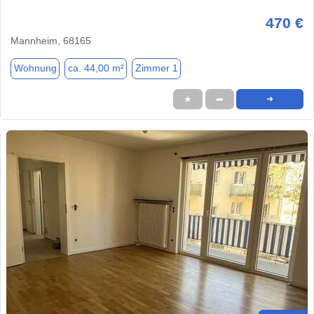
470 €
Mannheim, 68165
Wohnung
ca. 44,00 m²
Zimmer 1
★
➦
➜