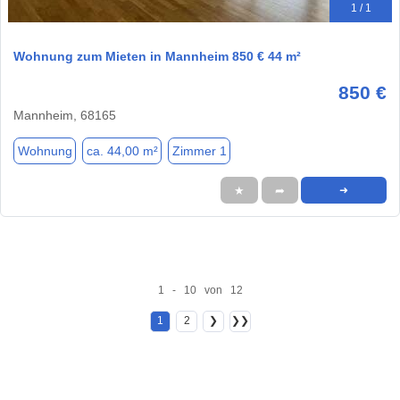
1 / 1
Wohnung zum Mieten in Mannheim 850 € 44 m²
850 €
Mannheim, 68165
Wohnung
ca. 44,00 m²
Zimmer 1
★
➦
➜
1 - 10 von 12
1
2
❯
❯❯