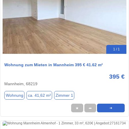
1 / 1
Wohnung zum Mieten in Mannheim 395 € 41.62 m²
395 €
Mannheim, 68219
Wohnung
ca. 41,62 m²
Zimmer 1
★
➦
➜