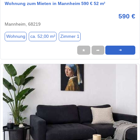
Wohnung zum Mieten in Mannheim 590 € 52 m²
590 €
Mannheim, 68219
Wohnung
ca. 52,00 m²
Zimmer 1
★
➦
➜