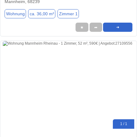
Mannheim, 68239
Wohnung
ca. 36,00 m²
Zimmer 1
★
➦
➜
1 / 1