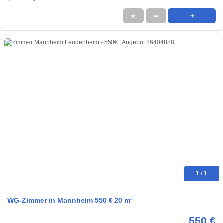
★
➦
➜
1 / 1
WG-Zimmer in Mannheim 550 € 20 m²
550 €