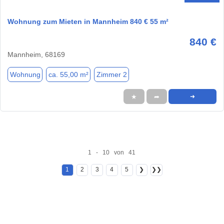
Wohnung zum Mieten in Mannheim 840 € 55 m²
840 €
Mannheim, 68169
Wohnung
ca. 55,00 m²
Zimmer 2
★
➦
➜
1 - 10 von 41
1
2
3
4
5
❯
❯❯