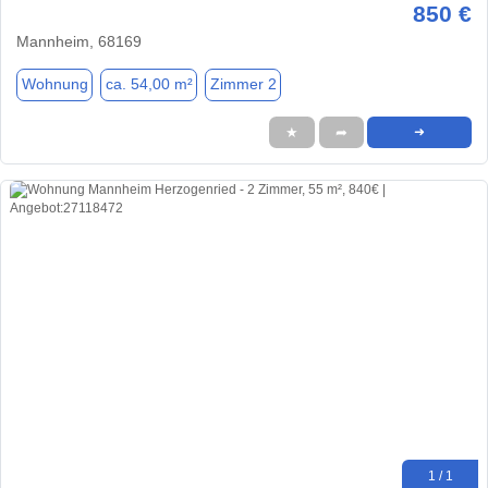
850 €
Mannheim, 68169
Wohnung
ca. 54,00 m²
Zimmer 2
★
➦
➜
1 / 1