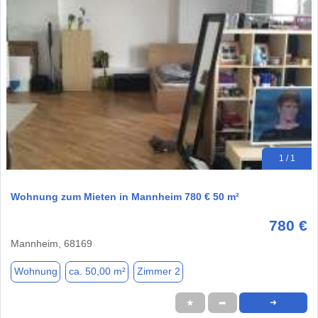
1 / 1
Wohnung zum Mieten in Mannheim 780 € 50 m²
780 €
Mannheim, 68169
Wohnung
ca. 50,00 m²
Zimmer 2
★
➦
➜