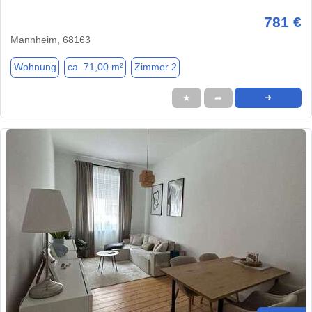
781 €
Mannheim, 68163
Wohnung
ca. 71,00 m²
Zimmer 2
★
➦
➜