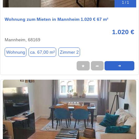
1 / 1
Wohnung zum Mieten in Mannheim 1.020 € 67 m²
1.020 €
Mannheim, 68169
Wohnung
ca. 67,00 m²
Zimmer 2
★
➦
➜