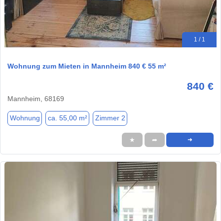
1 / 1
Wohnung zum Mieten in Mannheim 840 € 55 m²
840 €
Mannheim, 68169
Wohnung
ca. 55,00 m²
Zimmer 2
★
➦
➜