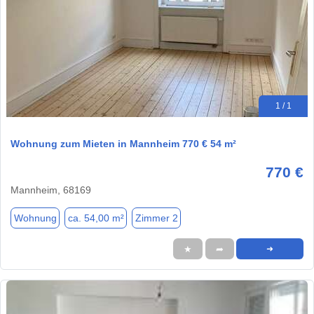
1 / 1
Wohnung zum Mieten in Mannheim 770 € 54 m²
770 €
Mannheim, 68169
Wohnung
ca. 54,00 m²
Zimmer 2
★
➦
➜