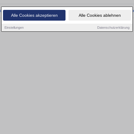
onnten wir derzeit keine passenden Objekte finden. Schauen Sie bald wieder vo
Alle Cookies akzeptieren
Alle Cookies ablehnen
Einstellungen
Datenschutzerklärung