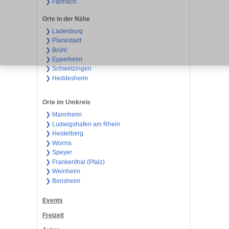
❯ Fahrlach
Orte in der Nähe
❯ Ladenburg
❯ Plankstadt
❯ Brühl
❯ Eppelheim
❯ Schwetzingen
❯ Heddesheim
Orte im Umkreis
❯ Mannheim
❯ Ludwigshafen am Rhein
❯ Heidelberg
❯ Worms
❯ Speyer
❯ Frankenthal (Pfalz)
❯ Weinheim
❯ Bensheim
Events
Freizeit