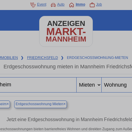
Event
Auto
Immo
Job
ANZEIGEN
MARKT-
MANNHEIM
MMOBILIEN
❯
FRIEDRICHSFELD
❯
ERDGESCHOSSWOHNUNG-MIETEN
Erdgeschosswohnung mieten in Mannheim Friedrichsf
×
×
eim
Erdgeschosswohnung Mieten
Jetzt eine Erdgeschosswohnung in Mannheim Friedrichsfeld 
eschosswohnungen bieten barrierefreies Wohnen und direkten Zugang zum Außen