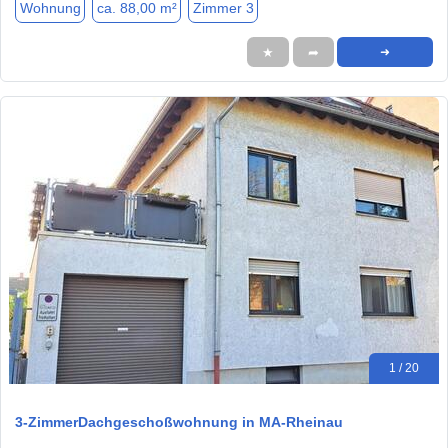
Wohnung
ca. 88,00 m²
Zimmer 3
★
➦
➜
1 / 20
3-ZimmerDachgeschoßwohnung in MA-Rheinau