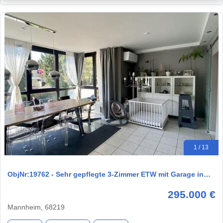
1 / 13
ObjNr:19762 - Sehr gepflegte 3-Zimmer ETW mit Garage in…
295.000 €
Mannheim, 68219