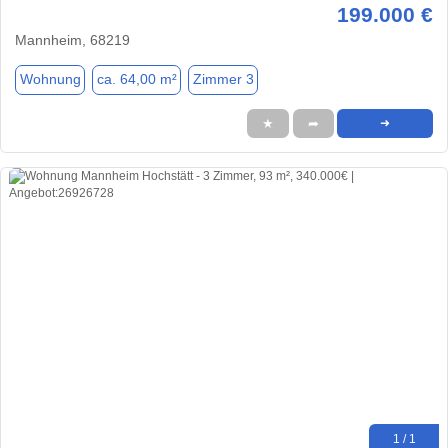
199.000 €
Mannheim, 68219
Wohnung
ca. 64,00 m²
Zimmer 3
★
➦
➜
1 / 1