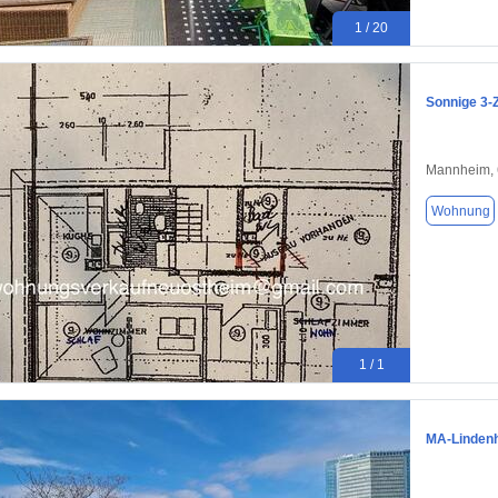
1 / 20
Sonnige 3
Mannheim,
Wohnung
1 / 1
MA-Lindenh