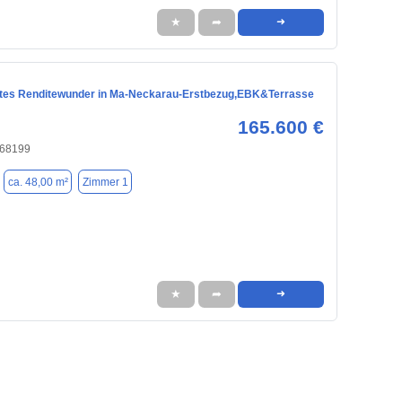
★
➦
➜
tes Renditewunder in Ma-Neckarau-Erstbezug,EBK&Terrasse
165.600 €
 68199
ca. 48,00 m²
Zimmer 1
★
➦
➜