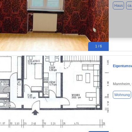
Haus
ca
1 / 6
Eigentumsw
Mannheim,
Wohnung