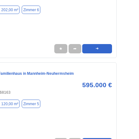
. 202,00 m²
Zimmer 6
★
➦
➜
Familienhaus in Mannheim-Neuhermsheim
595.000 €
 68163
. 120,00 m²
Zimmer 5