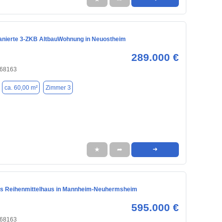
anierte 3-ZKB AltbauWohnung in Neuostheim
289.000 €
 68163
ca. 60,00 m²
Zimmer 3
★
➦
➜
s Reihenmittelhaus in Mannheim-Neuhermsheim
595.000 €
 68163