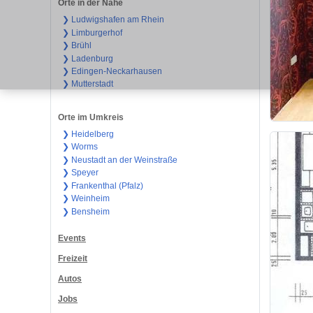
Orte in der Nähe
❯ Ludwigshafen am Rhein
❯ Limburgerhof
❯ Brühl
❯ Ladenburg
❯ Edingen-Neckarhausen
❯ Mutterstadt
Orte im Umkreis
❯ Heidelberg
❯ Worms
❯ Neustadt an der Weinstraße
❯ Speyer
❯ Frankenthal (Pfalz)
❯ Weinheim
❯ Bensheim
Events
Freizeit
Autos
Jobs