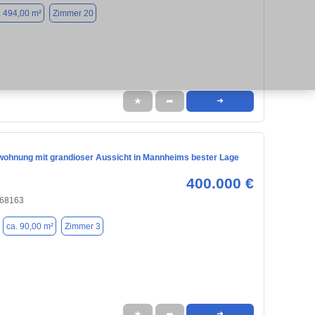
. 494,00 m²
Zimmer 20
★
➦
➜
ohnung mit grandioser Aussicht in Mannheims bester Lage
400.000 €
 68163
ca. 90,00 m²
Zimmer 3
★
➦
➜