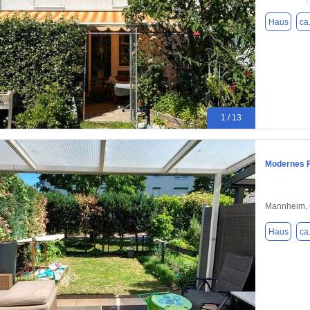
Haus
ca
1 / 13
Modernes 
Mannheim,
Haus
ca