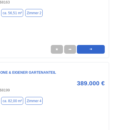
 68163
ca. 56,51 m²
Zimmer 2
★
➦
➜
KONE & EIGENER GARTENANTEIL
389.000 €
 68199
ca. 82,00 m²
Zimmer 4