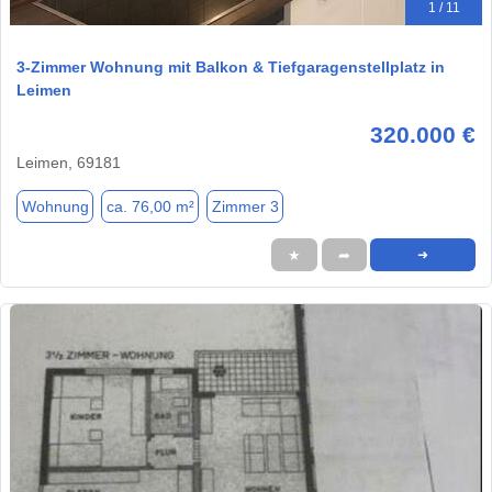
1 / 11
3-Zimmer Wohnung mit Balkon & Tiefgaragenstellplatz in
Leimen
320.000 €
Leimen, 69181
Wohnung
ca. 76,00 m²
Zimmer 3
★
➦
➜