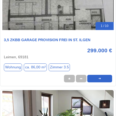
1 / 10
3,5 ZKBB GARAGE PROVISION FREI IN ST. ILGEN
299.000 €
Leimen, 69181
Wohnung
ca. 86,00 m²
Zimmer 3.5
★
➦
➜