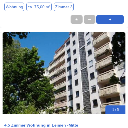
Wohnung
ca. 75,00 m²
Zimmer 3
★
➦
➜
1 / 5
4,5 Zimmer Wohnung in Leimen -Mitte