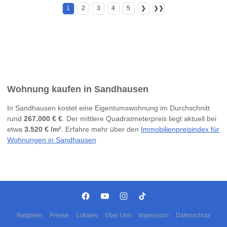
1
2
3
4
5
❯
❯❯
Wohnung kaufen in Sandhausen
In Sandhausen kostet eine Eigentumswohnung im Durchschnitt
rund
267.000 € €
. Der mittlere Quadratmeterpreis liegt aktuell bei
etwa
3.520 € /m²
. Erfahre mehr über den
Immobilienpreisindex für
Wohnungen in Sandhausen
Ratgeber
Presse
Lokales
Über Uns
Impressum
Datenschutz