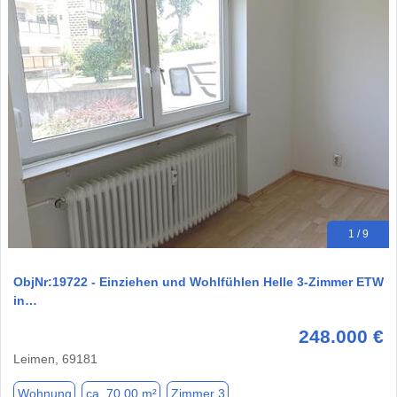
1 / 9
ObjNr:19722 - Einziehen und Wohlfühlen Helle 3-Zimmer ETW
in…
248.000 €
Leimen, 69181
Wohnung
ca. 70,00 m²
Zimmer 3