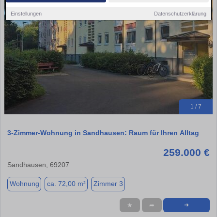
Einstellungen
Datenschutzerklärung
1 / 7
3-Zimmer-Wohnung in Sandhausen: Raum für Ihren Alltag
259.000 €
Sandhausen, 69207
Wohnung
ca. 72,00 m²
Zimmer 3
★
➦
➜