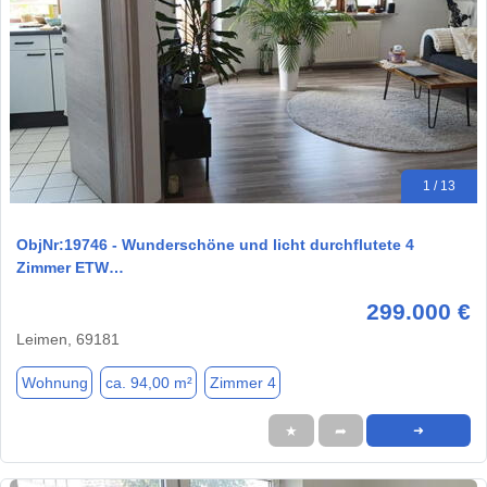
1 / 13
ObjNr:19746 - Wunderschöne und licht durchflutete 4
Zimmer ETW…
299.000 €
Leimen, 69181
Wohnung
ca. 94,00 m²
Zimmer 4
★
➦
➜