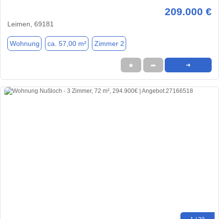
209.000 €
Leimen, 69181
Wohnung
ca. 57,00 m²
Zimmer 2
★
➦
➜