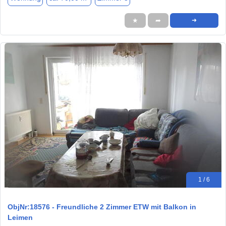
★
➦
➜
1 / 6
ObjNr:18576 - Freundliche 2 Zimmer ETW mit Balkon in
Leimen