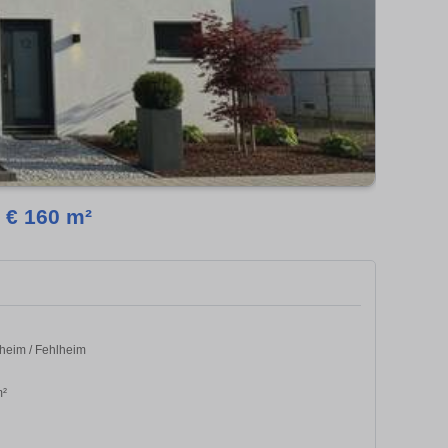
 € 160 m²
heim / Fehlheim
m²