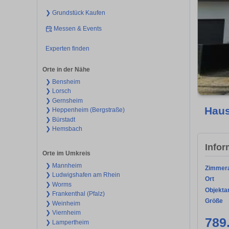
❯ Grundstück Kaufen
Messen & Events
Experten finden
Orte in der Nähe
❯ Bensheim
❯ Lorsch
❯ Gernsheim
Haus
❯ Heppenheim (Bergstraße)
❯ Bürstadt
❯ Hemsbach
Infor
Orte im Umkreis
❯ Mannheim
Zimmer
❯ Ludwigshafen am Rhein
Ort
❯ Worms
Objekta
❯ Frankenthal (Pfalz)
Größe
❯ Weinheim
❯ Viernheim
789
❯ Lampertheim