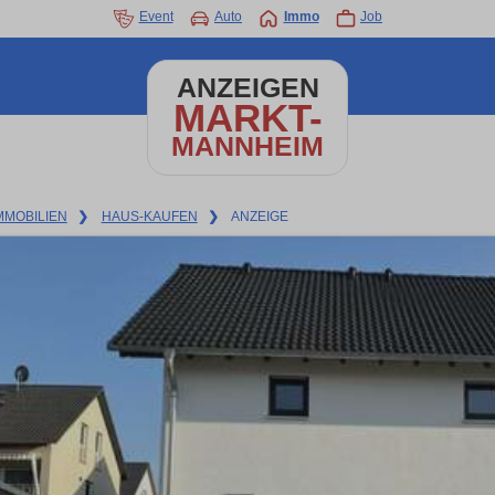
Event
Auto
Immo
Job
ANZEIGEN
MARKT-
MANNHEIM
MMOBILIEN
❯
HAUS-KAUFEN
❯
ANZEIGE