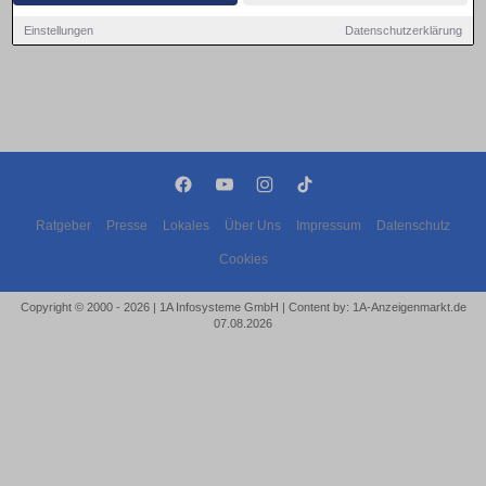
Einstellungen
Datenschutzerklärung
Ratgeber
Presse
Lokales
Über Uns
Impressum
Datenschutz
Cookies
Copyright © 2000 - 2026 | 1A Infosysteme GmbH | Content by: 1A-Anzeigenmarkt.de
07.08.2026