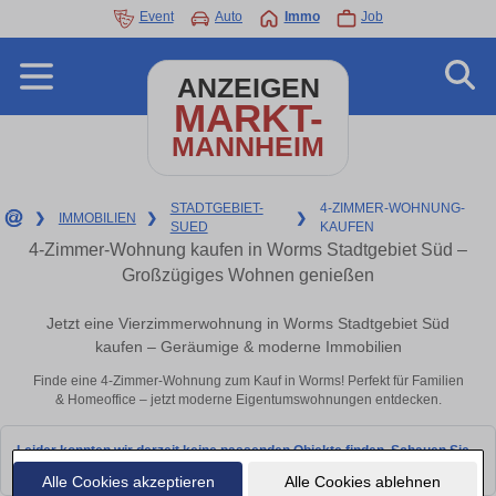
Event
Auto
Immo
Job
ANZEIGEN
MARKT-
MANNHEIM
STADTGEBIET-
4-ZIMMER-WOHNUNG-
❯
IMMOBILIEN
❯
❯
SUED
KAUFEN
4-Zimmer-Wohnung kaufen in Worms Stadtgebiet Süd –
Großzügiges Wohnen genießen
Jetzt eine Vierzimmerwohnung in Worms Stadtgebiet Süd
kaufen – Geräumige & moderne Immobilien
Finde eine 4-Zimmer-Wohnung zum Kauf in Worms! Perfekt für Familien
& Homeoffice – jetzt moderne Eigentumswohnungen entdecken.
Leider konnten wir derzeit keine passenden Objekte finden. Schauen Sie
bald wieder vorbei!
Alle Cookies akzeptieren
Alle Cookies ablehnen