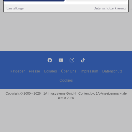
bald wieder vorbei!
Einstellungen
Datenschutzerklärung
Ratgeber
Presse
Lokales
Über Uns
Impressum
Datenschutz
Cookies
Copyright © 2000 - 2026 | 1A Infosysteme GmbH | Content by: 1A-Anzeigenmarkt.de
09.08.2026