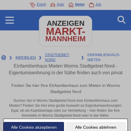
Event
Auto
Immo
Job
ANZEIGEN
MARKT-
MANNHEIM
STADTGEBIET-
EINFAMILIENHAUS-
❯
IMMOBILIEN
❯
❯
NORD
MIETEN
Einfamilienhaus Mieten Worms Stadtgebiet Nord -
Eigentumswohnung in der Nähe finden auch von privat
Finden Sie hier Ihre Einfamilienhaus zum Mieten in Worms
Stadtgebiet Nord
Suchen Sie in Worms Stadtgebiet Nord eine Einfamilienhaus zum
Mieten? Finden Sie hier eine große Auswahl an Eigentumswohnungen.
Egal, ob als Kapitalanlage oder zur Vermietung – hier finden Sie Ihre
Immobilie in Worms Stadtgebiet Nord oder in der Nähe.
Alle Cookies akzeptieren
Alle Cookies ablehnen
Leider konnten wir derzeit keine passenden Objekte finden. Schauen Sie