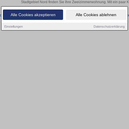
Stadtgebiet Nord finden Sie Ihre Zweizimmerwohnung. Mit ein paar 
Alle Cookies akzeptieren
Alle Cookies ablehnen
onnten wir derzeit keine passenden Objekte finden. Schauen Sie bald wieder vo
Einstellungen
Datenschutzerklärung