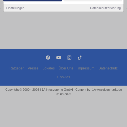
bald wieder vorbei!
Einstellungen
Datenschutzerklärung
Ratgeber
Presse
Lokales
Über Uns
Impressum
Datenschutz
Cookies
Copyright © 2000 - 2026 | 1A Infosysteme GmbH | Content by: 1A-Anzeigenmarkt.de
08.08.2026