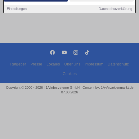
Einstellungen
Datenschutzerklärung
Ratgeber
Presse
Lokales
Über Uns
Impressum
Datenschutz
Cookies
Copyright © 2000 - 2026 | 1A Infosysteme GmbH | Content by: 1A-Anzeigenmarkt.de
07.08.2026