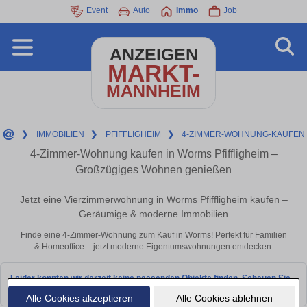
Event
Auto
Immo
Job
ANZEIGEN
MARKT-
MANNHEIM
❯
IMMOBILIEN
❯
PFIFFLIGHEIM
❯
4-ZIMMER-WOHNUNG-KAUFEN
4-Zimmer-Wohnung kaufen in Worms Pfiffligheim –
Großzügiges Wohnen genießen
Jetzt eine Vierzimmerwohnung in Worms Pfiffligheim kaufen –
Geräumige & moderne Immobilien
Finde eine 4-Zimmer-Wohnung zum Kauf in Worms! Perfekt für Familien
& Homeoffice – jetzt moderne Eigentumswohnungen entdecken.
Leider konnten wir derzeit keine passenden Objekte finden. Schauen Sie
bald wieder vorbei!
Alle Cookies akzeptieren
Alle Cookies ablehnen