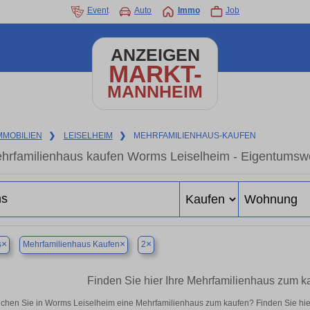
Event
Auto
Immo
Job
ANZEIGEN
MARKT-
MANNHEIM
MMOBILIEN
❯
LEISELHEIM
❯
MEHRFAMILIENHAUS-KAUFEN
hrfamilienhaus kaufen Worms Leiselheim - Eigentumswo
×
×
×
s
Mehrfamilienhaus Kaufen
2
Finden Sie hier Ihre Mehrfamilienhaus zum 
chen Sie in Worms Leiselheim eine Mehrfamilienhaus zum kaufen? Finden Sie hi