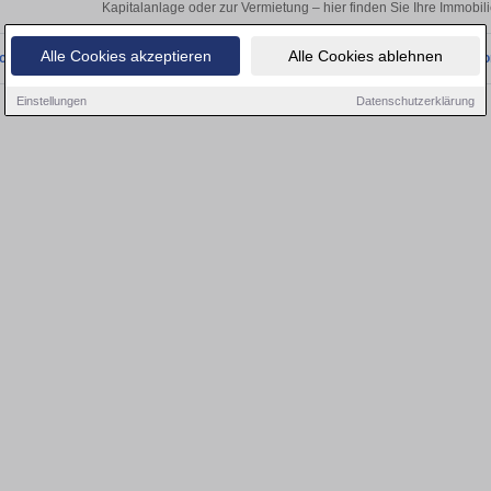
Kapitalanlage oder zur Vermietung – hier finden Sie Ihre Immobil
Alle Cookies akzeptieren
Alle Cookies ablehnen
onnten wir derzeit keine passenden Objekte finden. Schauen Sie bald wieder vo
Einstellungen
Datenschutzerklärung