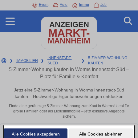
Event
Auto
Immo
Job
ANZEIGEN
MARKT-
MANNHEIM
INNENSTADT-
5-ZIMMER-WOHNUNG-
❯
IMMOBILIEN
❯
❯
SUED
KAUFEN
5-Zimmer-Wohnung kaufen in Worms Innenstadt-Süd –
Platz für Familie & Komfort
Jetzt eine 5-Zimmer-Wohnung in Worms Innenstadt-Süd
kaufen – Hochwertige Eigentumswohnungen entdecken
Finde eine geräumige 5-Zimmer-Wohnung zum Kauf in Worms! Ideal für
große Familien oder als Luxusimmobilie – jetzt exklusive Angebote
sichern.
Leider konnten wir derzeit keine passenden Objekte finden. Schauen Sie
Alle Cookies akzeptieren
Alle Cookies ablehnen
bald wieder vorbei!