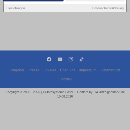
bald wieder vorbei!
Einstellungen
Datenschutzerklärung
Ratgeber
Presse
Lokales
Über Uns
Impressum
Datenschutz
Cookies
Copyright © 2000 - 2026 | 1A Infosysteme GmbH | Content by: 1A-Anzeigenmarkt.de
10.08.2026