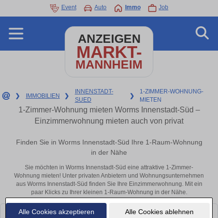
Event
Auto
Immo
Job
ANZEIGEN
MARKT-
MANNHEIM
INNENSTADT-
1-ZIMMER-WOHNUNG-
❯
IMMOBILIEN
❯
❯
SUED
MIETEN
1-Zimmer-Wohnung mieten Worms Innenstadt-Süd –
Einzimmerwohnung mieten auch von privat
Finden Sie in Worms Innenstadt-Süd Ihre 1-Raum-Wohnung
in der Nähe
Sie möchten in Worms Innenstadt-Süd eine attraktive 1-Zimmer-
Wohnung mieten! Unter privaten Anbietern und Wohnungsunternehmen
aus Worms Innenstadt-Süd finden Sie Ihre Einzimmerwohnung. Mit ein
paar Klicks zu Ihrer kleinen 1-Raum-Wohnung in der Nähe.
Alle Cookies akzeptieren
Alle Cookies ablehnen
Leider konnten wir derzeit keine passenden Objekte finden. Schauen Sie