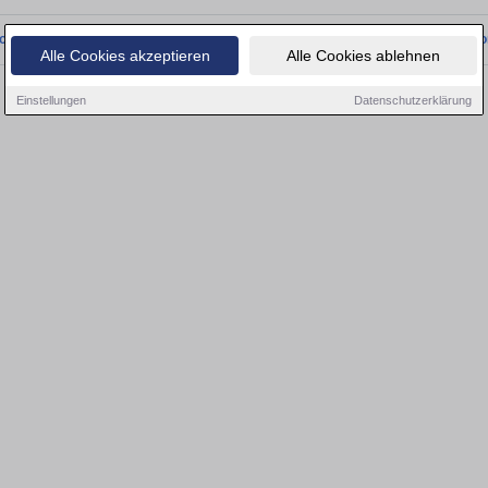
onnten wir derzeit keine passenden Objekte finden. Schauen Sie bald wieder vo
Alle Cookies akzeptieren
Alle Cookies ablehnen
Einstellungen
Datenschutzerklärung