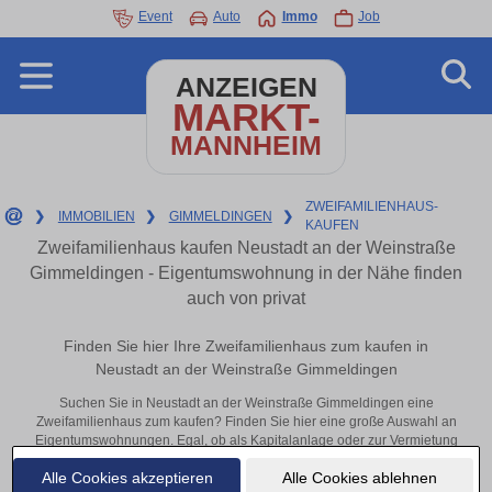
Event
Auto
Immo
Job
ANZEIGEN
MARKT-
MANNHEIM
ZWEIFAMILIENHAUS-
❯
IMMOBILIEN
❯
GIMMELDINGEN
❯
KAUFEN
Zweifamilienhaus kaufen Neustadt an der Weinstraße
Gimmeldingen - Eigentumswohnung in der Nähe finden
auch von privat
Finden Sie hier Ihre Zweifamilienhaus zum kaufen in
Neustadt an der Weinstraße Gimmeldingen
Suchen Sie in Neustadt an der Weinstraße Gimmeldingen eine
Zweifamilienhaus zum kaufen? Finden Sie hier eine große Auswahl an
Eigentumswohnungen. Egal, ob als Kapitalanlage oder zur Vermietung
– hier finden Sie Ihre Immobilie in Neustadt an der Weinstraße
Alle Cookies akzeptieren
Alle Cookies ablehnen
Gimmeldingen oder in der Nähe.