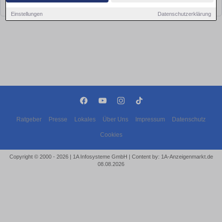
bald wieder vorbei!
Einstellungen
Datenschutzerklärung
Ratgeber
Presse
Lokales
Über Uns
Impressum
Datenschutz
Cookies
Copyright © 2000 - 2026 | 1A Infosysteme GmbH | Content by: 1A-Anzeigenmarkt.de
08.08.2026