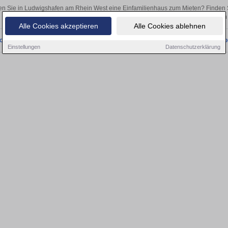
n Sie in Ludwigshafen am Rhein West eine Einfamilienhaus zum Mieten? Finden 
als Kapitalanlage oder zur Vermietung – hier finden Sie Ihre Immobilie 
Alle Cookies akzeptieren
Alle Cookies ablehnen
onnten wir derzeit keine passenden Objekte finden. Schauen Sie bald wieder vo
Einstellungen
Datenschutzerklärung