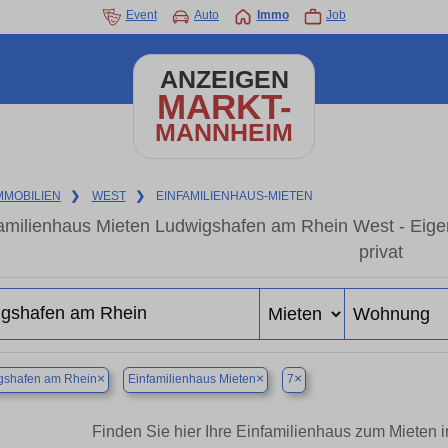
Event
Auto
Immo
Job
ANZEIGEN
MARKT-
MANNHEIM
MMOBILIEN
❯
WEST
❯
EINFAMILIENHAUS-MIETEN
amilienhaus Mieten Ludwigshafen am Rhein West - Eig
privat
×
×
×
gshafen am Rhein
Einfamilienhaus Mieten
7
Finden Sie hier Ihre Einfamilienhaus zum Mieten