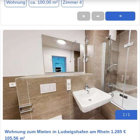
Wohnung
ca. 100,00 m²
Zimmer 4
★
➦
➜
1 / 1
Wohnung zum Mieten in Ludwigshafen am Rhein 1.285 €
105.56 m²