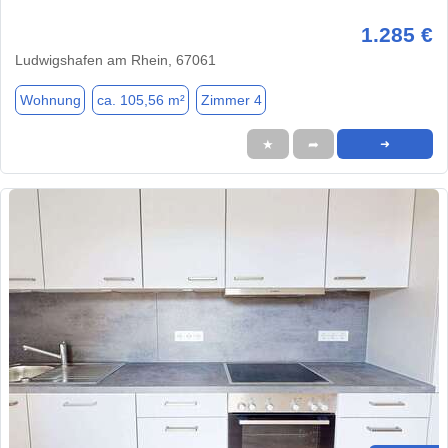
1.285 €
Ludwigshafen am Rhein, 67061
Wohnung
ca. 105,56 m²
Zimmer 4
★
➦
➜