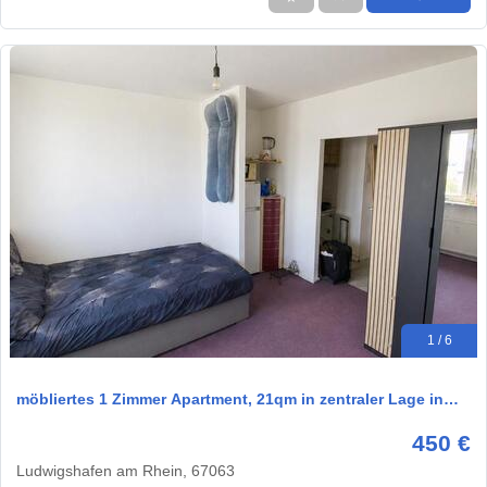
1 / 6
möbliertes 1 Zimmer Apartment, 21qm in zentraler Lage in…
450 €
Ludwigshafen am Rhein, 67063