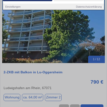
Einstellungen
Datenschutzerklärung
1 / 12
2-ZKB mit Balkon in Lu-Oggersheim
790 €
Ludwigshafen am Rhein, 67071
Wohnung
ca. 64,00 m²
Zimmer 2