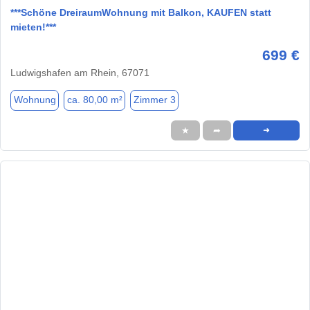
***Schöne DreiraumWohnung mit Balkon, KAUFEN statt
mieten!***
699 €
Ludwigshafen am Rhein, 67071
Wohnung
ca. 80,00 m²
Zimmer 3
★
➦
➜