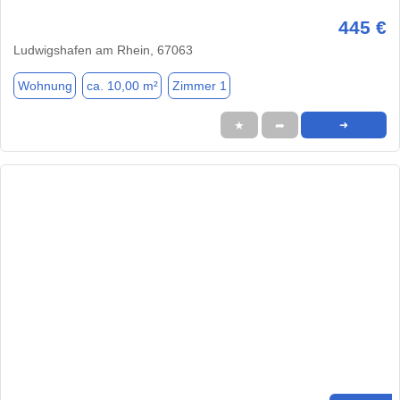
445 €
Ludwigshafen am Rhein, 67063
Wohnung
ca. 10,00 m²
Zimmer 1
★
➦
➜