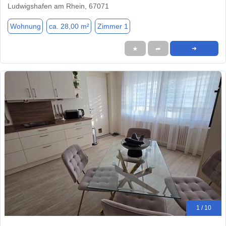
Ludwigshafen am Rhein, 67071
Wohnung
ca. 28,00 m²
Zimmer 1
★
➦
➜
1 / 10