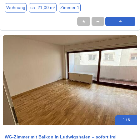
Wohnung
ca. 21,00 m²
Zimmer 1
★
➦
➜
1 / 6
WG-Zimmer mit Balkon in Ludwigshafen – sofort frei