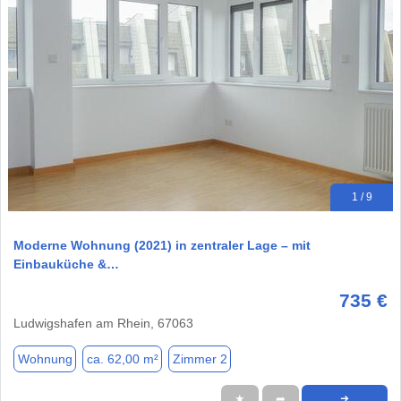
1 / 9
Moderne Wohnung (2021) in zentraler Lage – mit
Einbauküche &…
735 €
Ludwigshafen am Rhein, 67063
Wohnung
ca. 62,00 m²
Zimmer 2
★
➦
➜