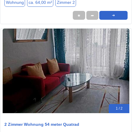
Wohnung
ca. 64,00 m²
Zimmer 2
★
➦
➜
1 / 2
2 Zimmer Wohnung 54 meter Quatrad