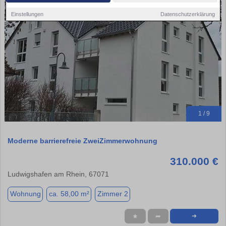
Einstellungen
Datenschutzerklärung
1 / 9
Moderne barrierefreie ZweiZimmerwohnung
310.000 €
Ludwigshafen am Rhein, 67071
Wohnung
ca. 58,00 m²
Zimmer 2
★
➦
➜