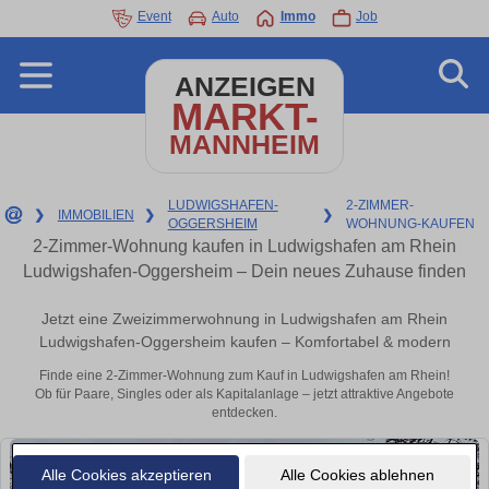
Event
Auto
Immo
Job
ANZEIGEN
MARKT-
MANNHEIM
LUDWIGSHAFEN-
2-ZIMMER-
❯
IMMOBILIEN
❯
❯
OGGERSHEIM
WOHNUNG-KAUFEN
2-Zimmer-Wohnung kaufen in Ludwigshafen am Rhein
Ludwigshafen-Oggersheim – Dein neues Zuhause finden
Jetzt eine Zweizimmerwohnung in Ludwigshafen am Rhein
Ludwigshafen-Oggersheim kaufen – Komfortabel & modern
Finde eine 2-Zimmer-Wohnung zum Kauf in Ludwigshafen am Rhein!
Ob für Paare, Singles oder als Kapitalanlage – jetzt attraktive Angebote
entdecken.
Alle Cookies akzeptieren
Alle Cookies ablehnen