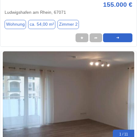
155.000 €
Ludwigshafen am Rhein, 67071
Wohnung
ca. 54,00 m²
Zimmer 2
★
➦
➜
1 / 11