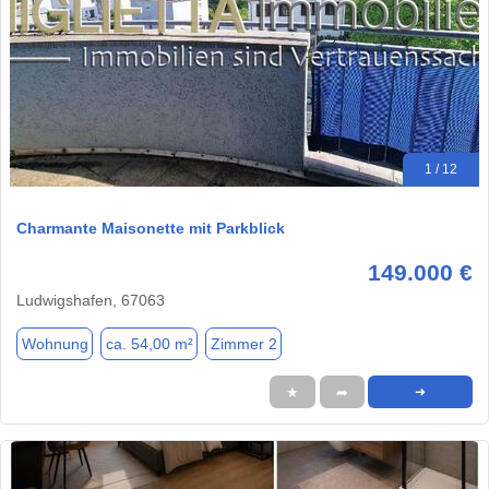
1 / 12
Charmante Maisonette mit Parkblick
149.000 €
Ludwigshafen, 67063
Wohnung
ca. 54,00 m²
Zimmer 2
★
➦
➜