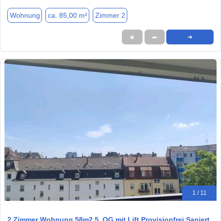
Wohnung
ca. 85,00 m²
Zimmer 2
★
➦
➜
1 / 11
2 Zimmer Wohnung 58m2 5. OG mit Lift Provisionfrei Saniert