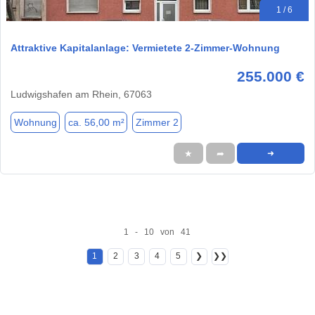
1 / 6
Attraktive Kapitalanlage: Vermietete 2-Zimmer-Wohnung
255.000 €
Ludwigshafen am Rhein, 67063
Wohnung
ca. 56,00 m²
Zimmer 2
★
➦
➜
1 - 10 von 41
1
2
3
4
5
❯
❯❯