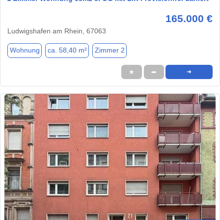
165.000 €
Ludwigshafen am Rhein, 67063
Wohnung
ca. 58,40 m²
Zimmer 2
★
➦
➜