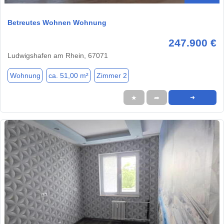
Betreutes Wohnen Wohnung
247.900 €
Ludwigshafen am Rhein, 67071
Wohnung
ca. 51,00 m²
Zimmer 2
★
➦
➜