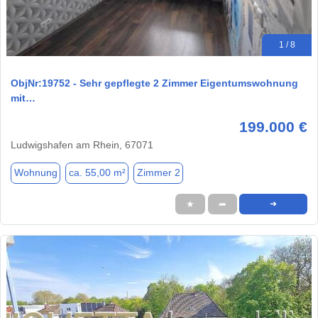
1 / 8
ObjNr:19752 - Sehr gepflegte 2 Zimmer Eigentumswohnung
mit…
199.000 €
Ludwigshafen am Rhein, 67071
Wohnung
ca. 55,00 m²
Zimmer 2
★
➦
➜