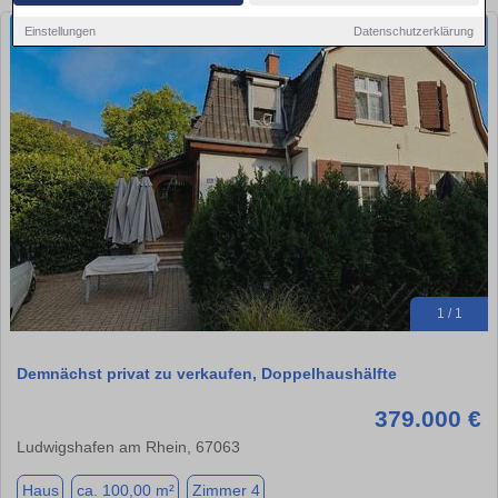
Einstellungen
Datenschutzerklärung
1 / 1
Demnächst privat zu verkaufen, Doppelhaushälfte
379.000 €
Ludwigshafen am Rhein, 67063
Haus
ca. 100,00 m²
Zimmer 4