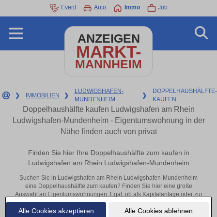
Event
Auto
Immo
Job
ANZEIGEN
MARKT-
MANNHEIM
LUDWIGSHAFEN-
DOPPELHAUSHÄLFTE-
❯
IMMOBILIEN
❯
❯
MUNDENHEIM
KAUFEN
Doppelhaushälfte kaufen Ludwigshafen am Rhein
Ludwigshafen-Mundenheim - Eigentumswohnung in der
Nähe finden auch von privat
Finden Sie hier Ihre Doppelhaushälfte zum kaufen in
Ludwigshafen am Rhein Ludwigshafen-Mundenheim
Suchen Sie in Ludwigshafen am Rhein Ludwigshafen-Mundenheim
eine Doppelhaushälfte zum kaufen? Finden Sie hier eine große
Auswahl an Eigentumswohnungen. Egal, ob als Kapitalanlage oder zur
Vermietung – hier finden Sie Ihre Immobilie in Ludwigshafen am Rhein
Alle Cookies akzeptieren
Alle Cookies ablehnen
Ludwigshafen-Mundenheim oder in der Nähe.