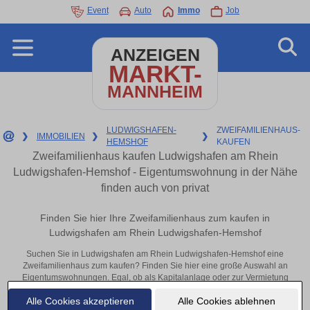
Event
Auto
Immo
Job
ANZEIGEN
MARKT-
MANNHEIM
LUDWIGSHAFEN-
ZWEIFAMILIENHAUS-
❯
IMMOBILIEN
❯
❯
HEMSHOF
KAUFEN
Zweifamilienhaus kaufen Ludwigshafen am Rhein
Ludwigshafen-Hemshof - Eigentumswohnung in der Nähe
finden auch von privat
Finden Sie hier Ihre Zweifamilienhaus zum kaufen in
Ludwigshafen am Rhein Ludwigshafen-Hemshof
Suchen Sie in Ludwigshafen am Rhein Ludwigshafen-Hemshof eine
Zweifamilienhaus zum kaufen? Finden Sie hier eine große Auswahl an
Eigentumswohnungen. Egal, ob als Kapitalanlage oder zur Vermietung
– hier finden Sie Ihre Immobilie in Ludwigshafen am Rhein
Alle Cookies akzeptieren
Alle Cookies ablehnen
Ludwigshafen-Hemshof oder in der Nähe.