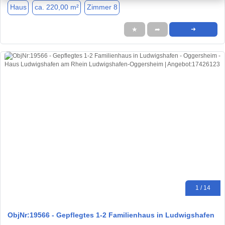
Haus
ca. 220,00 m²
Zimmer 8
★
➦
➜
1 / 14
ObjNr:19566 - Gepflegtes 1-2 Familienhaus in Ludwigshafen