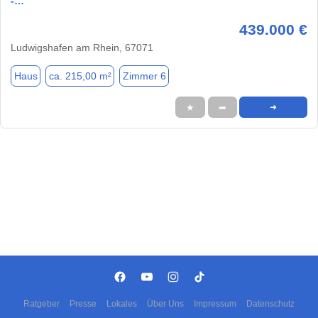
-…
439.000 €
Ludwigshafen am Rhein, 67071
Haus
ca. 215,00 m²
Zimmer 6
★
➦
➜
Ratgeber
Presse
Lokales
Über Uns
Impressum
Datenschutz