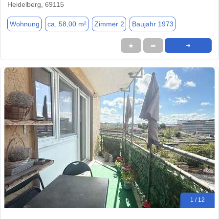
Heidelberg, 69115
Wohnung
ca. 58,00 m²
Zimmer 2
Baujahr 1973
★
➦
➜
1 / 12