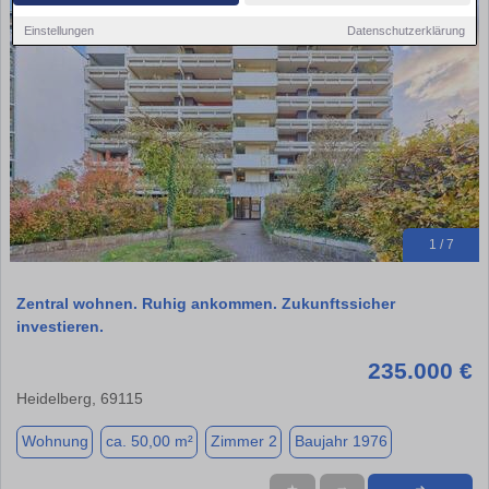
Einstellungen
Datenschutzerklärung
1 / 7
Zentral wohnen. Ruhig ankommen. Zukunftssicher
investieren.
235.000 €
Heidelberg, 69115
Wohnung
ca. 50,00 m²
Zimmer 2
Baujahr 1976